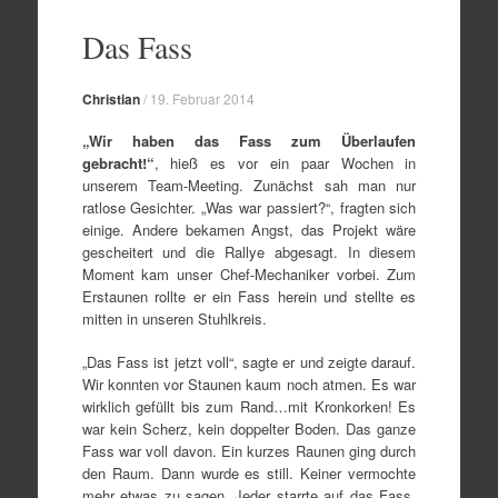
Zum
Inhalt
Das Fass
springen
Christian
/
19. Februar 2014
„Wir haben das Fass zum Überlaufen
gebracht!“
, hieß es vor ein paar Wochen in
unserem Team-Meeting. Zunächst sah man nur
ratlose Gesichter. „Was war passiert?“, fragten sich
einige. Andere bekamen Angst, das Projekt wäre
gescheitert und die Rallye abgesagt. In diesem
Moment kam unser Chef-Mechaniker vorbei. Zum
Erstaunen rollte er ein Fass herein und stellte es
mitten in unseren Stuhlkreis.
„Das Fass ist jetzt voll“, sagte er und zeigte darauf.
Wir konnten vor Staunen kaum noch atmen. Es war
wirklich gefüllt bis zum Rand…mit Kronkorken! Es
war kein Scherz, kein doppelter Boden. Das ganze
Fass war voll davon. Ein kurzes Raunen ging durch
den Raum. Dann wurde es still. Keiner vermochte
mehr etwas zu sagen. Jeder starrte auf das Fass,