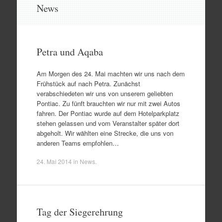
Zum
News
Inhalt
springen
Petra und Aqaba
Am Morgen des 24. Mai machten wir uns nach dem
Frühstück auf nach Petra. Zunächst
verabschiedeten wir uns von unserem geliebten
Pontiac. Zu fünft brauchten wir nur mit zwei Autos
fahren. Der Pontiac wurde auf dem Hotelparkplatz
stehen gelassen und vom Veranstalter später dort
abgeholt. Wir wählten eine Strecke, die uns von
anderen Teams empfohlen…
24. Mai 2014
in
News
.
Tag der Siegerehrung