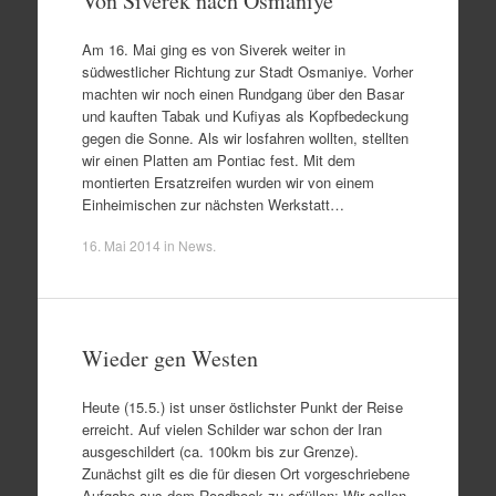
Von Siverek nach Osmaniye
Am 16. Mai ging es von Siverek weiter in
südwestlicher Richtung zur Stadt Osmaniye. Vorher
machten wir noch einen Rundgang über den Basar
und kauften Tabak und Kufiyas als Kopfbedeckung
gegen die Sonne. Als wir losfahren wollten, stellten
wir einen Platten am Pontiac fest. Mit dem
montierten Ersatzreifen wurden wir von einem
Einheimischen zur nächsten Werkstatt…
16. Mai 2014
in
News
.
Wieder gen Westen
Heute (15.5.) ist unser östlichster Punkt der Reise
erreicht. Auf vielen Schilder war schon der Iran
ausgeschildert (ca. 100km bis zur Grenze).
Zunächst gilt es die für diesen Ort vorgeschriebene
Aufgabe aus dem Roadbook zu erfüllen: Wir sollen