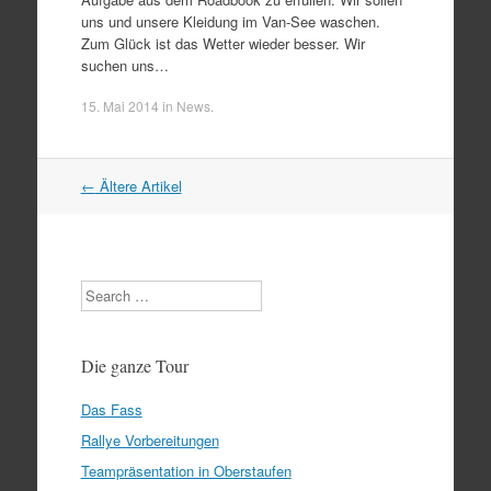
uns und unsere Kleidung im Van-See waschen.
Zum Glück ist das Wetter wieder besser. Wir
suchen uns…
15. Mai 2014
in
News
.
Artikel
←
Ältere Artikel
Navigation
Search
Die ganze Tour
Das Fass
Rallye Vorbereitungen
Teampräsentation in Oberstaufen