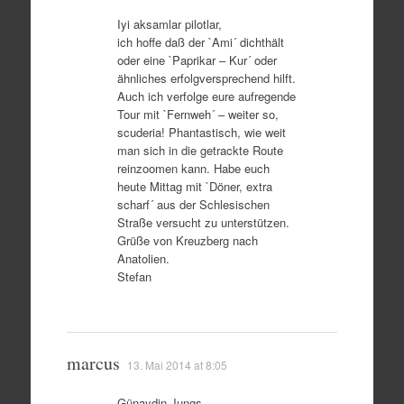
Iyi aksamlar pilotlar,
ich hoffe daß der `Ami´ dichthält
oder eine `Paprikar – Kur´ oder
ähnliches erfolgversprechend hilft.
Auch ich verfolge eure aufregende
Tour mit `Fernweh´ – weiter so,
scuderia! Phantastisch, wie weit
man sich in die getrackte Route
reinzoomen kann. Habe euch
heute Mittag mit `Döner, extra
scharf´ aus der Schlesischen
Straße versucht zu unterstützen.
Grüße von Kreuzberg nach
Anatolien.
Stefan
marcus
13. Mai 2014 at 8:05
Günaydin Jungs,