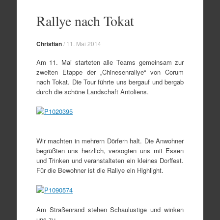
Zum
Inhalt
Rallye nach Tokat
springen
Christian
/
11. Mai 2014
Am 11. Mai starteten alle Teams gemeinsam zur
zweiten Etappe der „Chinesenrallye“ von Corum
nach Tokat. Die Tour führte uns bergauf und bergab
durch die schöne Landschaft Antoliens.
Wir machten in mehrern Dörfern halt. Die Anwohner
begrüßten uns herzlich, versogten uns mit Essen
und Trinken und veranstalteten ein kleines Dorffest.
Für die Bewohner ist die Rallye ein Highlight.
Am Straßenrand stehen Schaulustige und winken
uns zu.