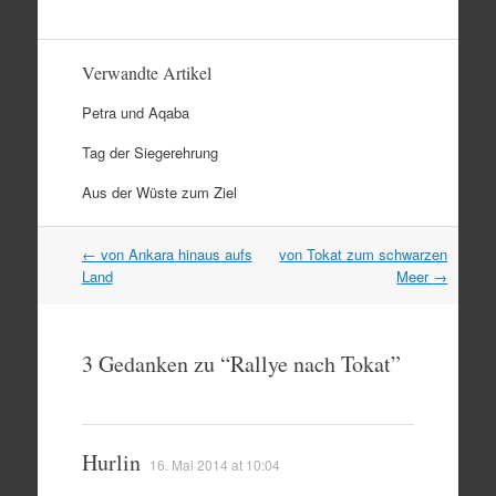
Verwandte Artikel
Petra und Aqaba
Tag der Siegerehrung
Aus der Wüste zum Ziel
Artikel
←
von Ankara hinaus aufs
von Tokat zum schwarzen
Navigation
Land
Meer
→
3 Gedanken zu “
Rallye nach Tokat
”
Hurlin
16. Mai 2014 at 10:04