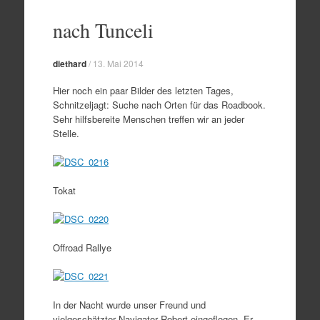
Zum
Inhalt
nach Tunceli
springen
diethard
/
13. Mai 2014
Hier noch ein paar Bilder des letzten Tages,
Schnitzeljagt: Suche nach Orten für das Roadbook.
Sehr hilfsbereite Menschen treffen wir an jeder
Stelle.
Tokat
Offroad Rallye
In der Nacht wurde unser Freund und
vielgeschätzter Navigator Robert eingeflogen. Er