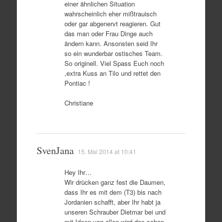
einer ähnlichen Situation
wahrscheinlich eher mißtrauisch
oder gar abgenervt reagieren. Gut
das man oder Frau Dinge auch
ändern kann. Ansonsten seid Ihr
so ein wunderbar ostisches Team.
So originell. Viel Spass Euch noch
,extra Kuss an Tilo und rettet den
Pontiac !
Christiane
SvenJana
15. Mai 2014 at 10:41
Hey Ihr…
Wir drücken ganz fest die Daumen,
dass Ihr es mit dem (T3) bis nach
Jordanien schafft, aber Ihr habt ja
unseren Schrauber Dietmar bei und
mit Ideen von allen wird das schon