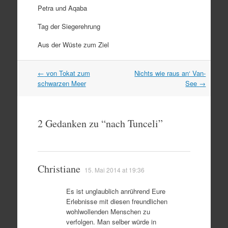
Petra und Aqaba
Tag der Siegerehrung
Aus der Wüste zum Ziel
Artikel
←
von Tokat zum
Nichts wie raus an‘ Van-
Navigation
schwarzen Meer
See
→
2 Gedanken zu “
nach Tunceli
”
Christiane
15. Mai 2014 at 19:36
Es ist unglaublich anrührend Eure
Erlebnisse mit diesen freundlichen
wohlwollenden Menschen zu
verfolgen. Man selber würde in