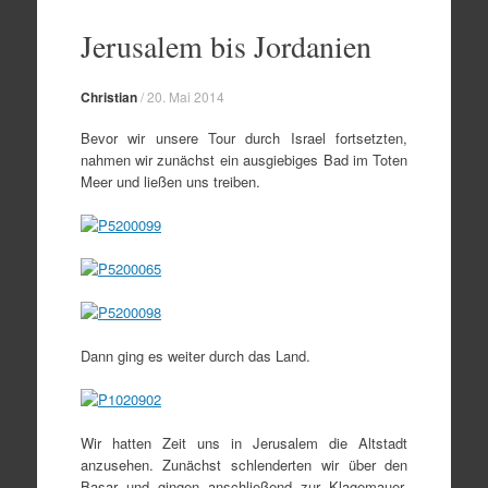
Zum
Inhalt
Jerusalem bis Jordanien
springen
Christian
/
20. Mai 2014
Bevor wir unsere Tour durch Israel fortsetzten,
nahmen wir zunächst ein ausgiebiges Bad im Toten
Meer und ließen uns treiben.
Dann ging es weiter durch das Land.
Wir hatten Zeit uns in Jerusalem die Altstadt
anzusehen. Zunächst schlenderten wir über den
Basar und gingen anschließend zur Klagemauer.