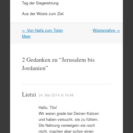
Tag der Siegerehrung
Aus der Wüste zum Ziel
Artikel
←
Von Haifa zum Toten
Wüstenrallye
→
Navigation
Meer
2 Gedanken zu “
Jerusalem bis
Jordanien
”
Lietzi
24. Mai 2014 at 16:48
Hallo, Tilo!
Wir waren grade bei Deinen Katzen
und haben versucht, sie zu füttern.
Die Nahrung verweigern sie noch
nicht, machen aber schon einen