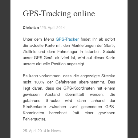
Zum
Inhalt
GPS-Tracking online
springen
Christian
/
25. April 2014
Unter dem Menü
GPS-Tracker
findet ihr ab sofort
die aktuelle Karte mit den Markierungen der Start-,
Ziellinie und dem Fahrerlager in Istanbul. Sobald
unser GPS-Gerät aktiviert ist, wird auf dieser Karte
unsere aktuelle Position angezeigt.
Es kann vorkommen, dass die angezeigte Strecke
nicht 100% der Gefahrenen übereinstimmt. Das
liegt daran, dass die GPS-Koordinaten mit einem
gewissen Abstand übermittelt werden. Die
gefahrene Strecke wird dann anhand der
Straßenkarte zwischen zwei gesendeten GPS-
Koordinaten berechnet (mit einer gewissen
Fehlerquote).
25. April 2014
in
News
.