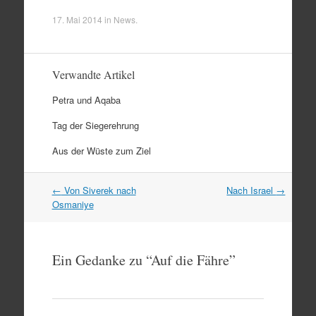
17. Mai 2014
in
News
.
Verwandte Artikel
Petra und Aqaba
Tag der Siegerehrung
Aus der Wüste zum Ziel
Artikel
←
Von Siverek nach
Nach Israel
→
Navigation
Osmaniye
Ein Gedanke zu “
Auf die Fähre
”