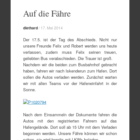
Zum
Inhalt
Auf die Fähre
springen
diethard
/
17. Mai 2014
Der 17.5. ist der Tag des Abschieds. Nicht nur
unsere Freunde Felix und Robert werden uns heute
verlassen, zudem muss Felix seinen treuen,
geliebten Bus verabschieden. Die Trauer ist groß.
Nachdem wir die beiden zum Busbahnhof gebracht
haben, fahren wir nach Iskenderun zum Hafen. Dort
sollen die Autos verladen werden. Zunächst warten
wir mit allen Teams vor der Hafeneinfahrt in der
Sonne.
Nach dem Einsammeln der Dokumente fahren die
Autos mit den registrierten Fahrern auf das
Hafengelände. Dort soll ab 15 Uhr mit dem Verladen
begonnen werden. Unsere Fähre können wir schon
sehen, sie wird bereits mit LKWs beladen.